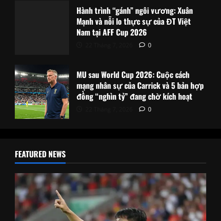
Hành trình “gánh” ngôi vương: Xuân
Mạnh và nỗi lo thực sự của ĐT Việt
Nam tại AFF Cup 2026
22 Tháng 7, 2026
0
MU sau World Cup 2026: Cuộc cách
mạng nhân sự của Carrick và 5 bản hợp
đồng “nghìn tỷ” đang chờ kích hoạt
22 Tháng 7, 2026
0
FEATURED NEWS