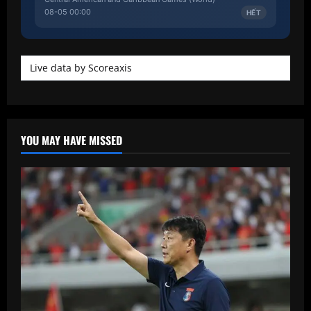
08-05 00:00
HẾT
Live data by
Scoreaxis
YOU MAY HAVE MISSED