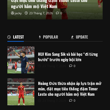
người hâm mộ Việt Nam
jacky
23 Tháng 7, 2026
0
LATEST
POPULAR
UPDATE
HLV Kim Sang Sik và bài học “đi từng
bước” trước ngày hội lớn
23 Tháng 7, 2026
0
Hoàng Đức thừa nhận áp lực trận mở
màn, đặt mục tiêu thắng đậm Timor
Leste cho người hâm mộ Việt Nam
23 Tháng 7, 2026
0