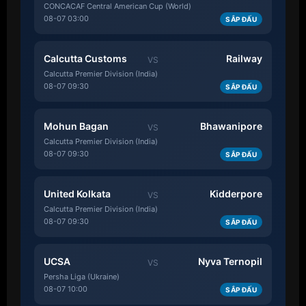
CONCACAF Central American Cup (World)
08-07 03:00
SẮP ĐẤU
Calcutta Customs
Railway
VS
Calcutta Premier Division (India)
08-07 09:30
SẮP ĐẤU
Mohun Bagan
Bhawanipore
VS
Calcutta Premier Division (India)
08-07 09:30
SẮP ĐẤU
United Kolkata
Kidderpore
VS
Calcutta Premier Division (India)
08-07 09:30
SẮP ĐẤU
UCSA
Nyva Ternopil
VS
Persha Liga (Ukraine)
08-07 10:00
SẮP ĐẤU