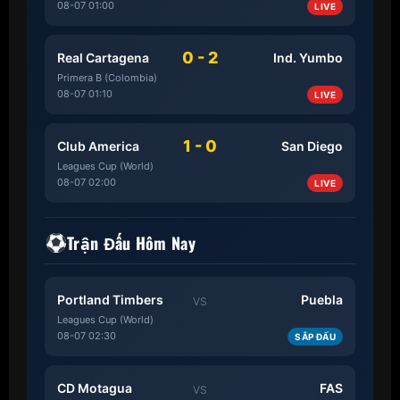
08-07 01:00
LIVE
0 - 2
Real Cartagena
Ind. Yumbo
Primera B (Colombia)
08-07 01:10
LIVE
1 - 0
Club America
San Diego
Leagues Cup (World)
08-07 02:00
LIVE
Trận Đấu Hôm Nay
Portland Timbers
Puebla
VS
Leagues Cup (World)
08-07 02:30
SẮP ĐẤU
CD Motagua
FAS
VS