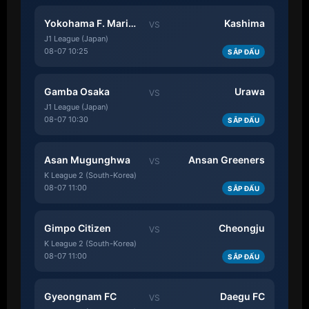
Yokohama F. Marinos
Kashima
VS
J1 League (Japan)
08-07 10:25
SẮP ĐẤU
Gamba Osaka
Urawa
VS
J1 League (Japan)
08-07 10:30
SẮP ĐẤU
Asan Mugunghwa
Ansan Greeners
VS
K League 2 (South-Korea)
08-07 11:00
SẮP ĐẤU
Gimpo Citizen
Cheongju
VS
K League 2 (South-Korea)
08-07 11:00
SẮP ĐẤU
Gyeongnam FC
Daegu FC
VS