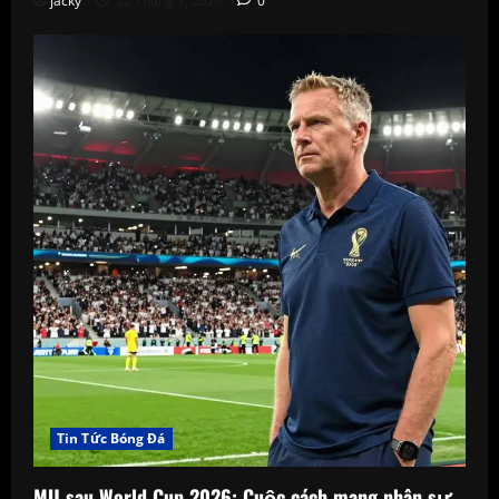
jacky
22 Tháng 7, 2026
0
Tin Tức Bóng Đá
MU sau World Cup 2026: Cuộc cách mạng nhân sự