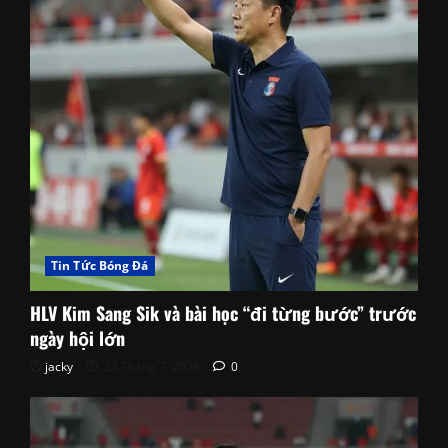
Tin Tức Bóng Đá
HLV Kim Sang Sik và bài học “đi từng bước” trước
ngày hội lớn
jacky
23 Tháng 7, 2026
0