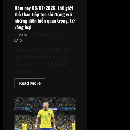
Hôm nay 08/07/2026, thế giới
thể thao tiếp tục sôi động với
những diễn biến quan trọng, từ
vòng loại
jacky
8 Tháng 7, 2026
0
Hôm nay 08/07/2026, thế
giới thể thao tiếp tục sôi
động với những diễn biến
quan trọng,...
Read
Read More
more
about
Hôm
nay
08/07/2026,
thế
giới
thể
thao
tiếp
tục