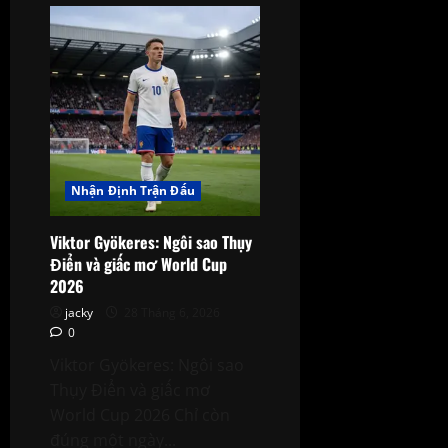
Betis:
Sắc
xanh
trắng
vĩnh
cửu
và
ngày
hội
bóng
đá
thế
giới
Nhận Định Trận Đấu
cận
kề
Viktor Gyökeres: Ngôi sao Thụy
Điển và giấc mơ World Cup
2026
jacky
28 Tháng 6, 2026
0
Viktor Gyökeres: Ngôi sao
Thụy Điển và giấc mơ
World Cup 2026 Chỉ còn
đúng một ngày...