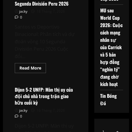
Segunda División Peru 2026
MU sau
jacky
18 Tháng 7, 2026
World Cup
0
2026: Cuộc
Santos vs Deportivo
cách mạng
Binacional: Phân tích và dự
nhân sự
đoán vòng 10 Segunda
của Carrick
División Peru 2026 Cuộc
và 5 bản
đối...
hợp đồng
Read
Read More
“nghìn tỷ”
more
Nhận Định Trận Đấu
đang chờ
about
Santos
kích hoạt
vs
Deportivo
Dijon 5-2 UNFP: Màn thị uy của
Binacional:
Tin Bóng
đội chủ nhà trong trận giao
Phân
tích
hữu cuối kỳ
Đá
và
dự
jacky
16 Tháng 7, 2026
đoán
0
vòng
10
Dijon 5-2 UNFP: Màn thị uy
Segunda
División