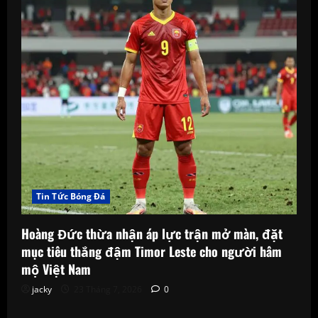
Tin Tức Bóng Đá
Hoàng Đức thừa nhận áp lực trận mở màn, đặt
mục tiêu thắng đậm Timor Leste cho người hâm
mộ Việt Nam
jacky
23 Tháng 7, 2026
0
Tin Tức Bóng Đá