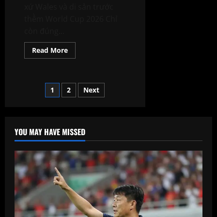
xứ Wales và di sản trước
thềm World Cup 2026 Chỉ
còn đúng...
Read
Read More
more
about
Gareth
Bale:
Huyền
Phân
1
2
Next
thoại
xứ
Wales
trang
và
di
sản
bài
YOU MAY HAVE MISSED
trước
thềm
World
viết
Cup
2026