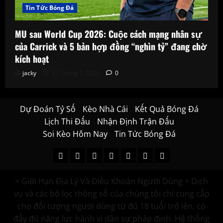
Tin Tức Bóng Đá
MU sau World Cup 2026: Cuộc cách mạng nhân sự
của Carrick và 5 bản hợp đồng “nghìn tỷ” đang chờ
kích hoạt
jacky
22 Tháng 7, 2026
0
Dự Đoán Tỷ Số
Kèo Nhà Cái
Kết Quả Bóng Đá
Lịch Thi Đấu
Nhận Định Trận Đấu
Soi Kèo Hôm Nay
Tin Tức Bóng Đá
Dự
Kèo
Kết
Lịch
Nhận
Soi
Tin
Đoán
Nhà
Quả
Thi
Định
Kèo
Tức
= Giới Hạn Địa Lý Và Điều Khoản Người Dùng = Dịch
Tỷ
Cái
Bóng
Đấu
Trận
Hôm
Bóng
vụ và các bộ lọc thông số của chúng tôi chỉ cung cấp
Số
Đá
Đấu
Nay
Đá
cho đối tượng người dùng từ đủ 18 tuổi trở lên, có
đầy đủ năng lực hành vi dân sự pháp định. Hệ thống