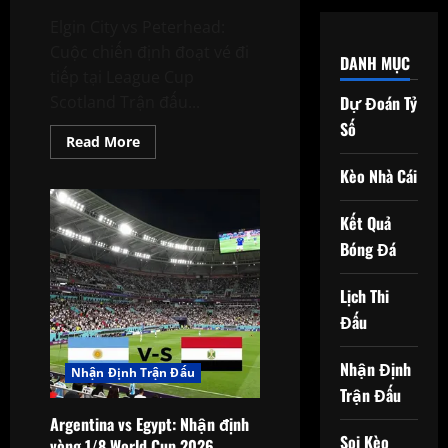
Elgin City vs Peterhead:
Cuộc chiến định đoạt vé đi
DANH MỤC
tiếp tại League Cup
Dự Đoán Tỷ
Scotland Trận đấu...
Số
Read
Read More
more
about
Kèo Nhà Cái
Elgin
City
vs
Kết Quả
Peterhead:
Cuộc
Bóng Đá
chiến
định
đoạt
Lịch Thi
vé
đi
Đấu
tiếp
tại
League
Cup
Nhận Định
Nhận Định Trận Đấu
Scotland
Trận Đấu
Argentina vs Egypt: Nhận định
Soi Kèo
vòng 1/8 World Cup 2026