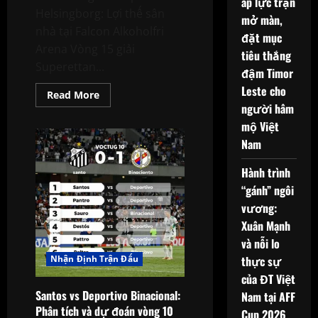
áp lực trận
Helsingborg: Lợi thế sân
mở màn,
nhà tại Falcon Alkoholfri
đặt mục
Arena Vòng 15 giải
tiêu thắng
Superettan...
đậm Timor
Leste cho
Read
Read More
more
người hâm
about
Falkenbergs
mộ Việt
FF
Nam
tiếp
đón
Helsingborg:
Hành trình
Lợi
thế
“gánh” ngôi
sân
nhà
vương:
tại
Falcon
Xuân Mạnh
Alkoholfri
và nỗi lo
Arena
thực sự
Nhận Định Trận Đấu
của ĐT Việt
Santos vs Deportivo Binacional:
Nam tại AFF
Phân tích và dự đoán vòng 10
Cup 2026