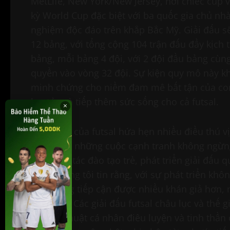
MetLife, New York/New Jersey, nơi chiếc cúp 
kỳ World Cup đặc biệt với ba quốc gia chủ nh
nghiệm độc đáo trên khắp Bắc Mỹ. Giải đấu sẽ
12 bảng, với tổng cộng 104 trận đấu đầy kịch t
bảng, mỗi bảng 4 đội, với 2 đội đầu bảng cùng
quyền vào vòng 32 đội. Sự kiện quy mô này kh
minh chứng cho niềm đam mê bất tận của con
lan tỏa và tiếp thêm sức sống cho cả futsal.
×
Tương lai của futsal hứa hẹn nhiều điều thú vị
phản ánh những cuộc cạnh tranh không ngừng
vào công tác đào tạo trẻ, phát triển giải đấu 
dào. Chúng tôi tin rằng, với sự phát triển kh
ngày càng tiếp cận được nhiều khán giả hơn, 
toàn cầu. Các giải đấu futsal châu lục và thế 
mới, kỹ thuật cá nhân điêu luyện và tinh thầ