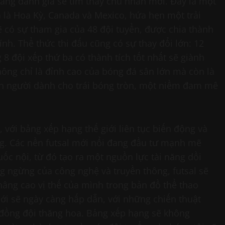
vàng danh giá sẽ tìm thấy chủ nhân mới. Đây là một
à là Hoa Kỳ, Canada và Mexico, hứa hẹn một trải
 có sự tham gia của 48 đội tuyển, được chia thành
ính. Thể thức thi đấu cũng có sự thay đổi lớn: 12
 8 đội xếp thứ ba có thành tích tốt nhất sẽ giành
ông chỉ là đỉnh cao của bóng đá sân lớn mà còn là
 người dành cho trái bóng tròn, một niềm đam mê
, với bảng xếp hạng thế giới liên tục biến động và
. Các nền futsal mới nổi đang đầu tư mạnh mẽ
quốc nội, từ đó tạo ra một nguồn lực tài năng dồi
ông ngừng của công nghệ và truyền thông, futsal sẽ
nâng cao vị thế của mình trong bản đồ thể thao
giới sẽ ngày càng hấp dẫn, với những chiến thuật
n đồng đội thăng hoa. Bảng xếp hạng sẽ không