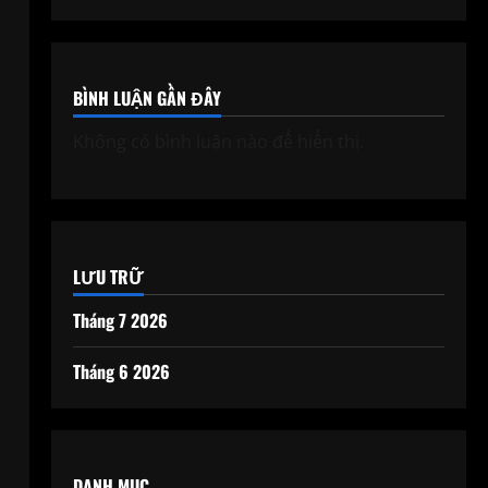
BÌNH LUẬN GẦN ĐÂY
Không có bình luận nào để hiển thị.
LƯU TRỮ
Tháng 7 2026
Tháng 6 2026
DANH MỤC