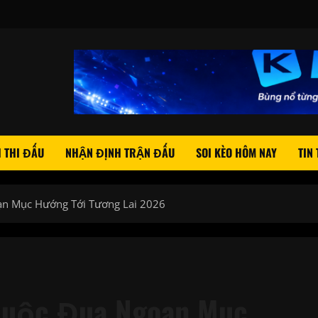
H THI ĐẤU
NHẬN ĐỊNH TRẬN ĐẤU
SOI KÈO HÔM NAY
TIN
oạn Mục Hướng Tới Tương Lai 2026
 Cuộc Đua Ngoạn Mục