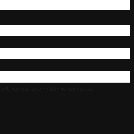
uyệt này cho lần bình luận kế tiếp của tôi.