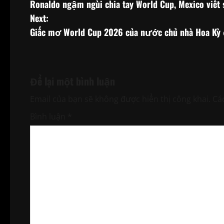
Ronaldo ngậm ngùi chia tay World Cup, Mexico viết
o
Next:
s
Giấc mơ World Cup 2026 của nước chủ nhà Hoa Kỳ đ
t
n
Để lại một bình luận
a
Email của bạn sẽ không được hiển thị công khai.
Cá
v
Bình luận
*
i
g
a
t
i