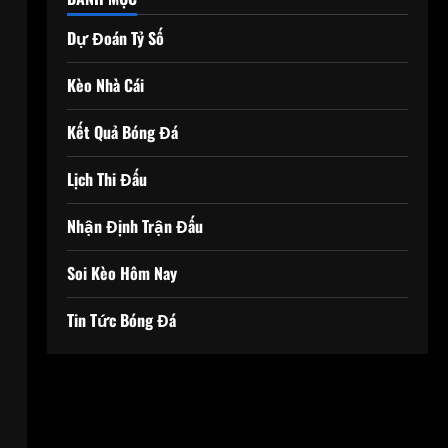
Dự Đoán Tỷ Số
Kèo Nhà Cái
Kết Quả Bóng Đá
Lịch Thi Đấu
Nhận Định Trận Đấu
Soi Kèo Hôm Nay
Tin Tức Bóng Đá