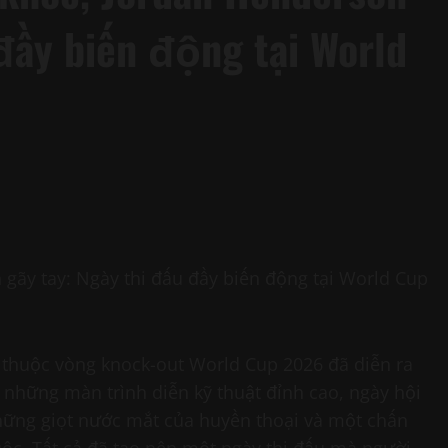
 đầy biến động tại World
 gãy tay: Ngày thi đấu đầy biến động tại World Cup
 thuộc vòng knock-out World Cup 2026 đã diễn ra
những màn trình diễn kỹ thuật đỉnh cao, ngày hội
hững giọt nước mắt của huyền thoại và một chấn