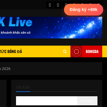
Dự
Kèo
Kết
Lịch
Nhận
Soi
Tin
Đăng ký +88k
Đoán
Nhà
Quả
Thi
Định
Kèo
Tức
Tỷ
Cái
Bóng
Đấu
Trận
Hôm
Bóng
Số
Đá
Đấu
Nay
Đá
 TỨC BÓNG ĐÁ
BONGDA
up 2026
TÌM KIẾM
Tìm kiếm