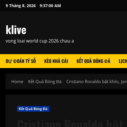
Skip
9 Tháng 8, 2026
9:37:01 AM
to
content
klive
vong loai world cup 2026 chau a
DỰ ĐOÁN TỶ SỐ
KÈO NHÀ CÁI
KẾT QUẢ BÓNG ĐÁ
LỊC
Home
Kết Quả Bóng Đá
Cristiano Ronaldo bật khóc, Jo
Kết Quả Bóng Đá
Cristiano Ronaldo bật