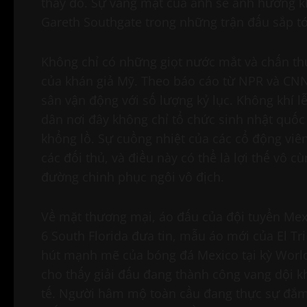
thay đồ. Sự vắng mặt của anh sẽ ảnh hưởng k
Gareth Southgate trong những trận đấu sắp tớ
Không chỉ có những giọt nước mắt và chấn t
của khán giả Mỹ. Theo báo cáo từ NPR và CN
sân vận động với số lượng kỷ lục. Không khí 
dân nơi đây không chỉ tổ chức sinh nhật quốc
khổng lồ. Sự cuồng nhiệt của các cổ động viên
các đối thủ, và điều này có thể là lợi thế vô 
đường chinh phục ngôi vô địch.
Về mặt thương mại, áo đấu của đội tuyển Mex
6 South Florida đưa tin, mẫu áo mới của El Tri
hút mạnh mẽ của bóng đá Mexico tại kỳ World 
cho thấy giải đấu đang thành công vang dội 
tế. Người hâm mộ toàn cầu đang thực sự đắm