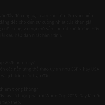
 với đầy đủ cung bậc cảm xúc: từ niềm vui chiến
đáng tiếc cho đến sự cuồng nhiệt của khán giả.
cuối cùng, và mọi thứ vẫn còn rất khó lường. Hãy
iải đấu hấp dẫn nhất hành tinh.
Cup 2026 hôm nay?
 trên các nền tảng thể thao uy tín như ESPN hay USA
và lịch trình các trận đấu.
ghiêm trọng không?
ãy tay và buộc phải rời World Cup 2026. Đây là một
 tiếp theo.