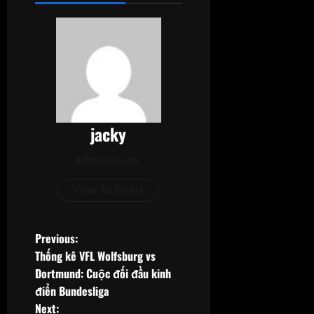
jacky
Administrator
View All Posts
P
Previous:
Thống kê VFL Wolfsburg vs
o
Dortmund: Cuộc đối đầu kinh
điển Bundesliga
s
Next: