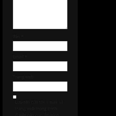
Tên
*
Email
*
Trang web
Lưu tên của tôi, email, và
trang web trong trình
duyệt này cho lần bình