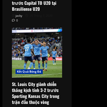
trước Capital TO U20 tại
Brasiliense U20
jacky
20 Tháng 7, 2026
0
Kết Quả Bóng Đá
St. Louis City giành chiến
thắng kịch tính 3-2 trước
Sporting Kansas City trong
trận đấu thuộc vòng