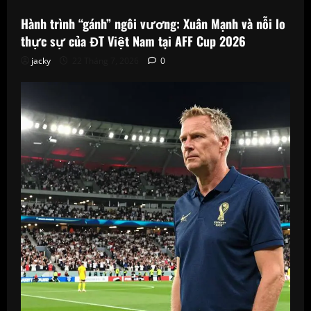
Hành trình “gánh” ngôi vương: Xuân Mạnh và nỗi lo
thực sự của ĐT Việt Nam tại AFF Cup 2026
jacky
22 Tháng 7, 2026
0