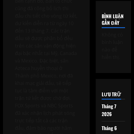
Bên cạnh đó, ban tổ chức
cũng đã công bố lịch thi
BÌNH LUẬN
đấu chi tiết cho vòng tứ kết,
GẦN ĐÂY
dự kiến diễn ra từ ngày 10
đến 13 tháng 7. Các trận
Không có
đấu sẽ được phân bổ đều
bình luận
trên các sân vận động hiện
nào để
đại bậc nhất tại Mỹ, Canada
hiển thị.
và Mexico. Đặc biệt, sân
Azteca huyền thoại ở
Thành phố Mexico, nơi đã
khai mạc giải đấu, sẽ tiếp
tục là tâm điểm với một
LƯU TRỮ
trận tứ kết được chờ đợi.
FOX Sports và NBC Sports
Tháng 7
đã xác nhận lịch phát sóng
2026
trực tiếp tất cả các trận
Tháng 6
đấu, đảm bảo người hâm