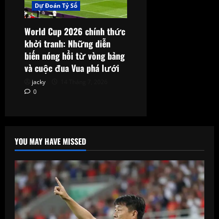
Dự Đoán Tỷ Số
World Cup 2026 chính thức
khởi tranh: Những diễn
biến nóng hổi từ vòng bảng
và cuộc đua Vua phá lưới
jacky
14 Tháng 7, 2026
0
YOU MAY HAVE MISSED