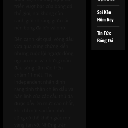
triển vượt bậc của bóng đá
Soi Kèo
thế giới, nơi không còn
Hôm Nay
ranh giới rõ ràng giữa các
nền bóng đá lớn và nhỏ.
Tin Tức
Bên cạnh kết quả, vòng đấu
Bóng Đá
vừa qua cũng chứng kiến
những cuộc lội ngược dòng
ngoạn mục và những màn
đấu súng cân não trên
chấm 11 mét. The
Independent nhận định
rằng tinh thần chiến đấu và
bản lĩnh của các cầu thủ đã
được đẩy lên mức cao nhất,
khi chỉ một sai lầm nhỏ
cũng có thể khiến giấc mơ
vàng tan vỡ. Những trận