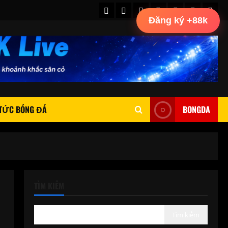
Dự
Kèo
Kết
Lịch
Nhận
Soi
Tin
Đăng ký +88k
Đoán
Nhà
Quả
Thi
Định
Kèo
Tức
Tỷ
Cái
Bóng
Đấu
Trận
Hôm
Bóng
Số
Đá
Đấu
Nay
Đá
 TỨC BÓNG ĐÁ
BONGDA
TÌM KIẾM
Tìm kiếm