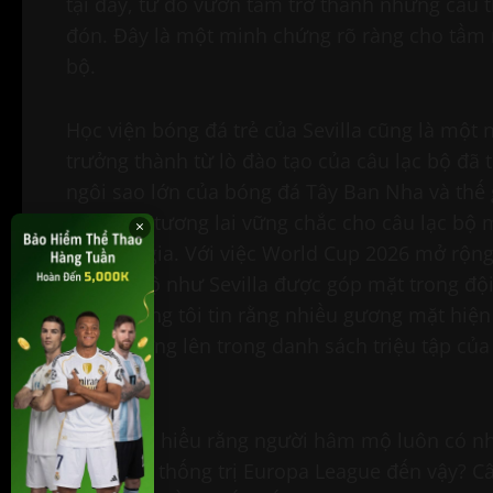
tại đây, từ đó vươn tầm trở thành những cầu t
đón. Đây là một minh chứng rõ ràng cho tầm 
bộ.
Học viện bóng đá trẻ của Sevilla cũng là một
trưởng thành từ lò đào tạo của câu lạc bộ đã 
ngôi sao lớn của bóng đá Tây Ban Nha và thế g
đảm bảo tương lai vững chắc cho câu lạc bộ 
×
đá quốc gia. Với việc World Cup 2026 mở rộng
câu lạc bộ như Sevilla được góp mặt trong đội
hơn. Chúng tôi tin rằng nhiều gương mặt hiện t
được xướng lên trong danh sách triệu tập của
này.
Chúng tôi hiểu rằng người hâm mộ luôn có nhi
Sevilla lại thống trị Europa League đến vậy? 