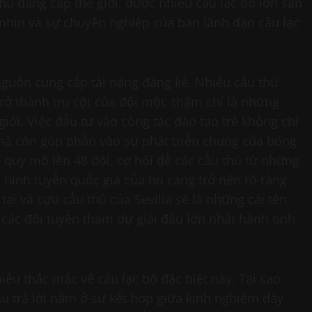
hủ đẳng cấp thế giới, được nhiều câu lạc bộ lớn săn
nhìn và sự chuyên nghiệp của ban lãnh đạo câu lạc
 nguồn cung cấp tài năng đáng kể. Nhiều cầu thủ
trở thành trụ cột của đội một, thậm chí là những
iới. Việc đầu tư vào công tác đào tạo trẻ không chỉ
mà còn góp phần vào sự phát triển chung của bóng
 quy mô lên 48 đội, cơ hội để các cầu thủ từ những
 hình tuyển quốc gia của họ càng trở nên rõ ràng
ại và cựu cầu thủ của Sevilla sẽ là những cái tên
 các đội tuyển tham dự giải đấu lớn nhất hành tinh
ều thắc mắc về câu lạc bộ đặc biệt này. Tại sao
Câu trả lời nằm ở sự kết hợp giữa kinh nghiệm dày