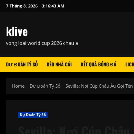
Skip
7 Tháng 8, 2026
3:16:44 AM
to
content
klive
vong loai world cup 2026 chau a
DỰ ĐOÁN TỶ SỐ
KÈO NHÀ CÁI
KẾT QUẢ BÓNG ĐÁ
LỊC
Home
Dự Đoán Tỷ Số
Sevilla: Nơi Cúp Châu Âu Gọi Tê
Dự Đoán Tỷ Số
Sevilla: Nơi Cúp Châu