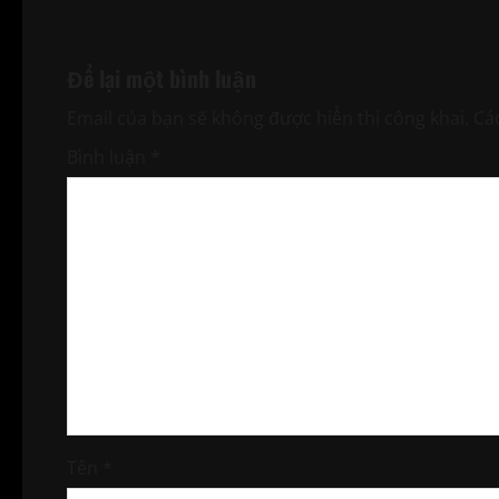
t
n
Để lại một bình luận
a
Email của bạn sẽ không được hiển thị công khai.
Cá
v
Bình luận
*
i
g
a
t
i
o
Tên
*
n