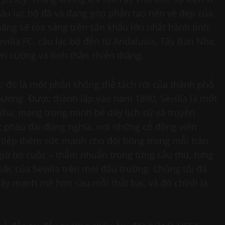
câu lạc bộ đã và đang góp phần tạo nên vẻ đẹp của
ăng sẽ tỏa sáng trên sân khấu lớn nhất hành tinh.
illa FC, câu lạc bộ đến từ Andalusia, Tây Ban Nha,
ên cường và tinh thần chiến thắng.
á; đó là một phần không thể tách rời của thành phố
hương. Được thành lập vào năm 1890, Sevilla là một
Nha, mang trong mình bề dày lịch sử và truyền
 pháo đài đúng nghĩa, nơi những cổ động viên
, tiếp thêm sức mạnh cho đội bóng trong mỗi trận
giờ bỏ cuộc – thấm nhuần trong từng cầu thủ, từng
sắc của Sevilla trên mọi đấu trường. Chúng tôi đã
ậy mạnh mẽ hơn sau mỗi thất bại, và đó chính là