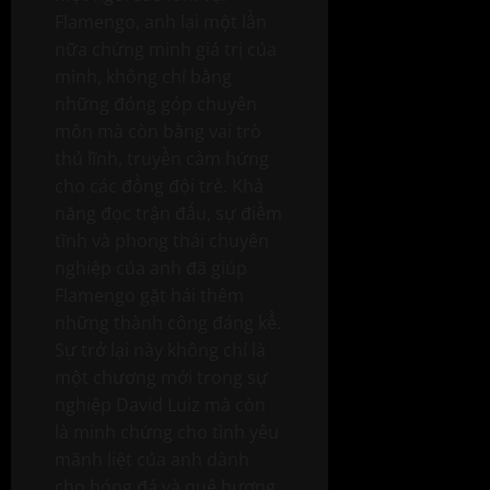
Flamengo, anh lại một lần
nữa chứng minh giá trị của
mình, không chỉ bằng
những đóng góp chuyên
môn mà còn bằng vai trò
thủ lĩnh, truyền cảm hứng
cho các đồng đội trẻ. Khả
năng đọc trận đấu, sự điềm
tĩnh và phong thái chuyên
nghiệp của anh đã giúp
Flamengo gặt hái thêm
những thành công đáng kể.
Sự trở lại này không chỉ là
một chương mới trong sự
nghiệp David Luiz mà còn
là minh chứng cho tình yêu
mãnh liệt của anh dành
cho bóng đá và quê hương,