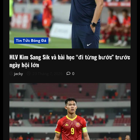
Tin Tức Bóng Đá
HLV Kim Sang Sik và bài học “đi từng bước” trước
ngày hội lớn
jacky
23 Tháng 7, 2026
0