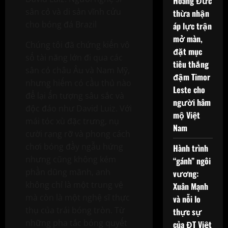
Hoàng Đức
sân cỏ và di sản vĩnh cửu
thừa nhận
cho bóng đá Brazil
áp lực trận
mở màn,
Chúng tôi đã chứng kiến vô
đặt mục
số tài năng lớn đi qua các
tiêu thắng
sân cỏ châu Âu và Nam Mỹ,
đậm Timor
nhưng hiếm có cầu thủ nào
Leste cho
để lại ấn tượng sâu sắc và
người hâm
độc đáo như David Luiz. Với
mộ Việt
mái tóc xù đặc trưng, nụ
Nam
cười rạng rỡ và phong cách
chơi bóng đầy ngẫu hứng
Hành trình
nhưng cũng không kém
“gánh” ngôi
phần dũng mãnh, anh
vương:
không chỉ là một trung vệ
Xuân Mạnh
mà còn là một nghệ sĩ thực
và nỗi lo
thụ của trái bóng tròn. Từ
thực sự
những pha tắc bóng quyết
của ĐT Việt