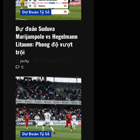
Dự Đoán Tỷ Số
Dự đoán Suduva
Marijampole vs Hegelmann
Litauen: Phong độ vượt
trội
jacky
19 Tháng 7, 2026
0
Dự Đoán Tỷ Số