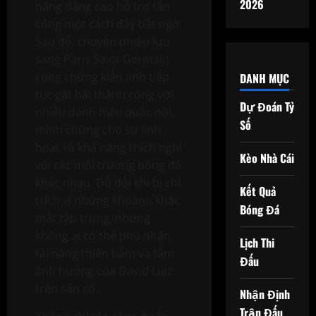
2026
năng dâng cao hỗ trợ tấn
công một cách đầy bất ngờ.
Sau đó, chuyến phiêu lưu
sang Paris Saint Germain
cũng chứng kiến anh tiếp
DANH MỤC
tục gặt hái thành công với
Dự Đoán Tỷ
nhiều danh hiệu quốc nội,
Số
minh chứng cho sự linh
hoạt và khả năng thích nghi
Kèo Nhà Cái
với các môi trường bóng đá
khác nhau. Dù đôi khi bị chỉ
Kết Quả
trích vì những khoảnh khắc
Bóng Đá
mất tập trung, nhưng
không ai có thể phủ nhận
Lịch Thi
tài năng thiên bẩm và tầm
Đấu
ảnh hưởng của David Luiz
trên sân cỏ.
Nhận Định
Trận Đấu