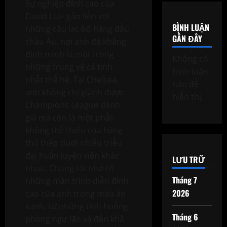
Sự nghiệp đỉnh cao của
David Luiz gắn liền với
BÌNH LUẬN
những câu lạc bộ hàng đầu
GẦN ĐÂY
châu Âu, nơi anh đã khẳng
định mình là một trong
Không có
những trung vệ cá tính
bình luận
nhất thế hệ. Tại Chelsea,
nào để
anh không chỉ giành được
hiển thị.
Champions League danh
giá mà còn là một phần
không thể thiếu của hàng
thủ thép dưới nhiều triều
đại huấn luyện viên khác
LƯU TRỮ
nhau. Chúng tôi nhớ rõ
Tháng 7
những màn trình diễn đỉnh
2026
cao của anh trong màu áo
xanh, từ những tình huống
Tháng 6
phòng ngự lăn xả đến khả