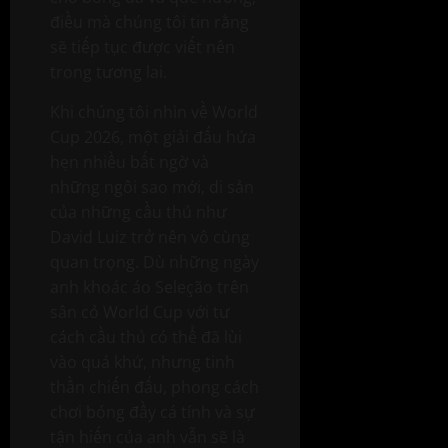
điều mà chúng tôi tin rằng
sẽ tiếp tục được viết nên
trong tương lai.
Khi chúng tôi nhìn về World
Cup 2026, một giải đấu hứa
hẹn nhiều bất ngờ và
những ngôi sao mới, di sản
của những cầu thủ như
David Luiz trở nên vô cùng
quan trọng. Dù những ngày
anh khoác áo Seleção trên
sân cỏ World Cup với tư
cách cầu thủ có thể đã lùi
vào quá khứ, nhưng tinh
thần chiến đấu, phong cách
chơi bóng đầy cá tính và sự
tận hiến của anh vẫn sẽ là