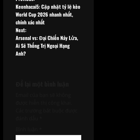
P
Keonhacai5: Cập nhật tỷ lệ kèo
o
World Cup 2026 nhanh nhất,
chính xác nhất
s
Next:
t
Arsenal vs: Đại Chiến Nảy Lửa,
Ai Sẽ Thống Trị Ngoại Hạng
n
Anh?
a
v
Để lại một bình luận
i
Email của bạn sẽ không
g
được hiển thị công khai.
Các trường bắt buộc được
a
đánh dấu
*
t
Bình luận
*