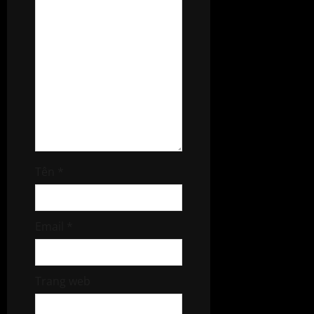
i
o
n
Tên
*
Email
*
Trang web