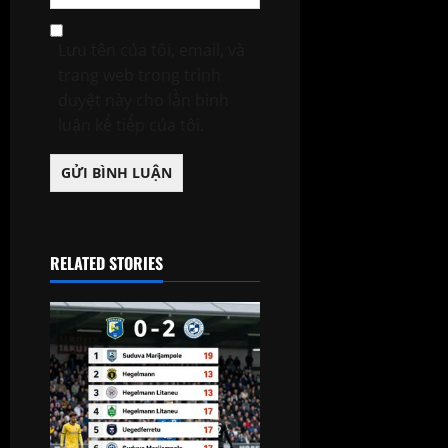
Lưu tên của tôi, email, và
trang web trong trình
duyệt này cho lần bình
luận kế tiếp của tôi.
RELATED STORIES