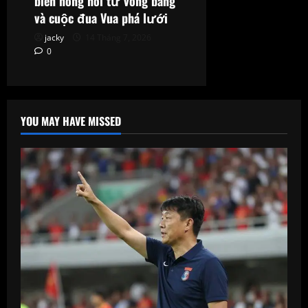
biến nóng hổi từ vòng bảng
và cuộc đua Vua phá lưới
jacky
14 Tháng 7, 2026
0
YOU MAY HAVE MISSED