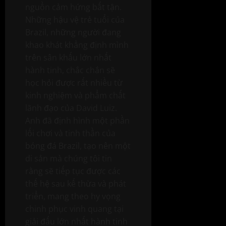
nguồn cảm hứng bất tận.
Những hậu vệ trẻ tuổi của
Brazil, những người đang
khao khát khẳng định mình
trên sân khấu lớn nhất
hành tinh, chắc chắn sẽ
học hỏi được rất nhiều từ
kinh nghiệm và phẩm chất
lãnh đạo của David Luiz.
Anh đã định hình một phần
lối chơi và tinh thần của
bóng đá Brazil, tạo nên một
di sản mà chúng tôi tin
rằng sẽ tiếp tục được các
thế hệ sau kế thừa và phát
triển, mang theo hy vọng
chinh phục vinh quang tại
giải đấu lớn nhất hành tinh