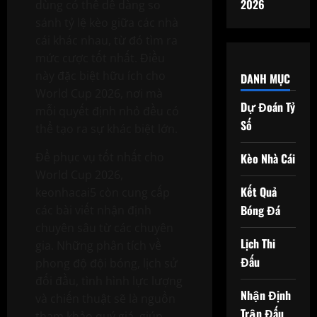
2026
dùng có thể dễ dàng so
sánh tỷ lệ kèo giữa các nhà
cái khác nhau, từ đó tìm ra
mức cược tốt nhất. Điều
này đặc biệt hữu ích cho
DANH MỤC
World Cup 2026, nơi mà
Dự Đoán Tỷ
mỗi quyết định nhỏ đều có
Số
thể tạo ra sự khác biệt lớn.
Để phục vụ tốt nhất cho
Kèo Nhà Cái
World Cup 2026,
Kết Quả
keonhacai5 còn cung cấp
Bóng Đá
các bài viết nhận định
chuyên sâu từ các chuyên
Lịch Thi
gia. Những phân tích về
Đấu
phong độ đội bóng, lịch sử
đối đầu, tình hình lực lượng
Nhận Định
và chiến thuật sẽ là nguồn
Trận Đấu
tham khảo quý giá, giúp