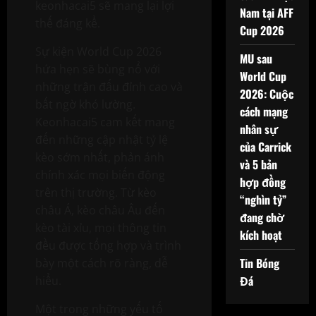
keonhacai5 sẽ mang lại lợi
Nam tại AFF
thế đáng kể.
Cup 2026
Sự kiện World Cup 2026
MU sau
hứa hẹn sẽ bùng nổ với
World Cup
những trận đấu đỉnh cao và
2026: Cuộc
bất ngờ khó lường.
cách mạng
Keonhacai5 cam kết mang
nhân sự
đến những cập nhật tỷ lệ
của Carrick
kèo sớm nhất, phản ánh
và 5 bản
chính xác mọi biến động
hợp đồng
trên thị trường. Từ kèo
“nghìn tỷ”
châu Á, kèo châu Âu đến
đang chờ
kèo tài xỉu, mọi thông tin
kích hoạt
đều được tổng hợp và trình
Tin Bóng
bày một cách rõ ràng, dễ
Đá
hiểu.
Một trong những yếu tố