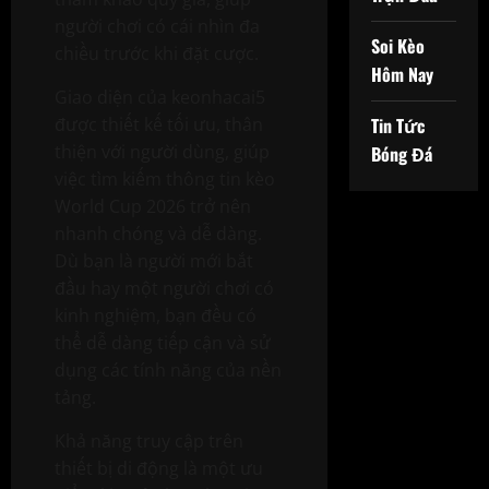
người chơi có cái nhìn đa
Soi Kèo
chiều trước khi đặt cược.
Hôm Nay
Giao diện của keonhacai5
Tin Tức
được thiết kế tối ưu, thân
thiện với người dùng, giúp
Bóng Đá
việc tìm kiếm thông tin kèo
World Cup 2026 trở nên
nhanh chóng và dễ dàng.
Dù bạn là người mới bắt
đầu hay một người chơi có
kinh nghiệm, bạn đều có
thể dễ dàng tiếp cận và sử
dụng các tính năng của nền
tảng.
Khả năng truy cập trên
thiết bị di động là một ưu