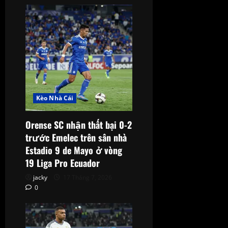
Kèo Nhà Cái
Orense SC nhận thất bại 0-2
trước Emelec trên sân nhà
Estadio 9 de Mayo ở vòng
19 Liga Pro Ecuador
jacky
17 Tháng 7, 2026
0