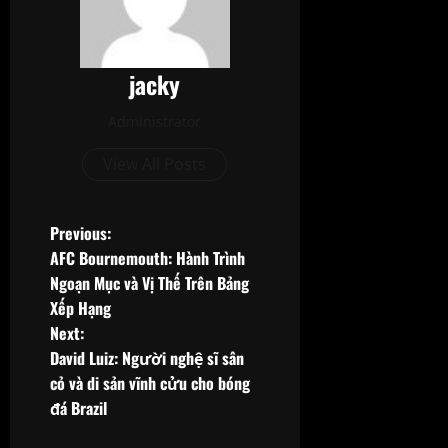
jacky
Administrator
View All Posts
P
Previous:
AFC Bournemouth: Hành Trình
o
Ngoạn Mục và Vị Thế Trên Bảng
Xếp Hạng
s
Next:
t
David Luiz: Người nghệ sĩ sân
cỏ và di sản vĩnh cửu cho bóng
n
đá Brazil