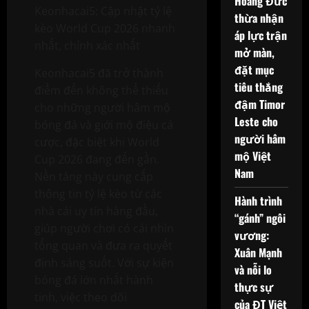
Hoàng Đức
Keonhacai5: Cập nhật tỷ lệ
thừa nhận
kèo World Cup 2026 nhanh
áp lực trận
nhất, chính xác nhất
mở màn,
đặt mục
Keonhacai5 đã trở thành
tiêu thắng
điểm đến không thể thiếu
đậm Timor
cho những người hâm mộ
Leste cho
bóng đá và giới mộ điệu cá
người hâm
cược, đặc biệt khi World
mộ Việt
Cup 2026 đang đến gần.
Nam
Nền tảng này cung cấp
thông tin tỷ lệ kèo từ các
Hành trình
nhà cái uy tín hàng đầu,
“gánh” ngôi
giúp người chơi có cái nhìn
vương:
tổng quan và đưa ra quyết
Xuân Mạnh
định sáng suốt. Với sự kiện
và nỗi lo
bóng đá lớn nhất hành
thực sự
tinh, việc theo dõi
của ĐT Việt