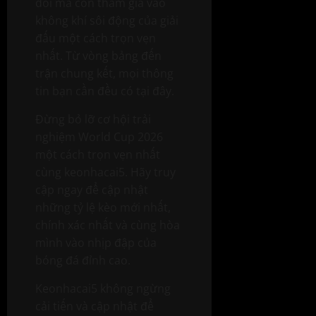
dõi mà còn tham gia vào
không khí sôi động của giải
đấu một cách trọn vẹn
nhất. Từ vòng bảng đến
trận chung kết, mọi thông
tin bạn cần đều có tại đây.
Đừng bỏ lỡ cơ hội trải
nghiệm World Cup 2026
một cách trọn vẹn nhất
cùng keonhacai5. Hãy truy
cập ngay để cập nhật
những tỷ lệ kèo mới nhất,
chính xác nhất và cùng hòa
mình vào nhịp đập của
bóng đá đỉnh cao.
Keonhacai5 không ngừng
cải tiến và cập nhật để