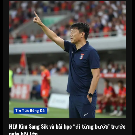
Tin Tức Bóng Đá
HLV Kim Sang Sik và bài học “đi từng bước” trước
ngày hội lớn