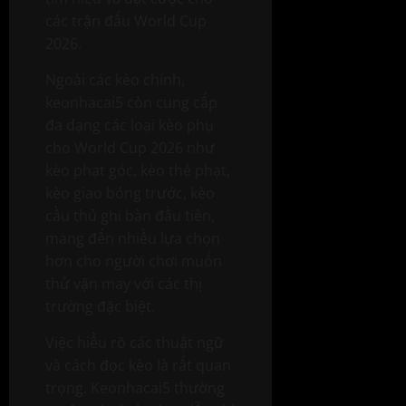
các trận đấu World Cup
2026.
Ngoài các kèo chính,
keonhacai5 còn cung cấp
đa dạng các loại kèo phụ
cho World Cup 2026 như
kèo phạt góc, kèo thẻ phạt,
kèo giao bóng trước, kèo
cầu thủ ghi bàn đầu tiên,
mang đến nhiều lựa chọn
hơn cho người chơi muốn
thử vận may với các thị
trường đặc biệt.
Việc hiểu rõ các thuật ngữ
và cách đọc kèo là rất quan
trọng. Keonhacai5 thường