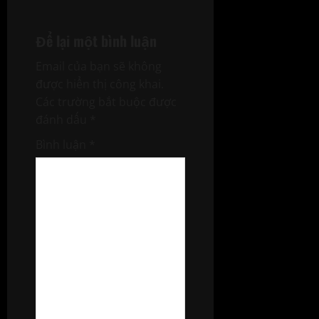
a
v
Để lại một bình luận
i
Email của bạn sẽ không
g
được hiển thị công khai.
Các trường bắt buộc được
a
đánh dấu
*
t
Bình luận
*
i
o
n