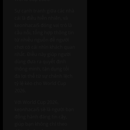
Sự cạnh tranh giữa các nhà
cái là điều hiển nhiên, và
keonhacai5 đóng vai trò là
cầu nối, tổng hợp thông tin
từ nhiều nguồn để người
chơi có cái nhìn khách quan
nhất. Điều này giúp người
dùng đưa ra quyết định
thông minh, tận dụng tối
đa lợi thế từ sự chênh lệch
tỷ lệ kèo cho World Cup
2026.
Với World Cup 2026,
keonhacai5 sẽ là người bạn
đồng hành đáng tin cậy,
giúp bạn không chỉ theo