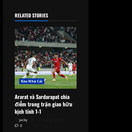
RELATED STORIES
Kèo Nhà Cái
Ararat và Sardarapat chia
điểm trong trận giao hữu
kịch tính 1-1
jacky
19 Tháng 7, 2026
0