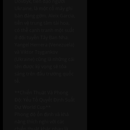
Dovbyk, tiền đạo người
Ukraine, là một cỗ máy ghi
bàn đáng gờm. Aleix Garcia,
tiền vệ trung tâm tài hoa,
có thể cạnh tranh một suất
ở đội tuyển Tây Ban Nha.
Yangel Herrera (Venezuela)
và Viktor Tsygankov
(Ukraine) cũng là những cái
tên được kỳ vọng sẽ tỏa
sáng trên đấu trường quốc
tế.
**Chiến Thuật Và Phong
Độ: Yếu Tố Quyết Định Suất
Dự World Cup**
Phong độ ổn định và khả
năng thích nghi với các
chiến thuật khác nhau là