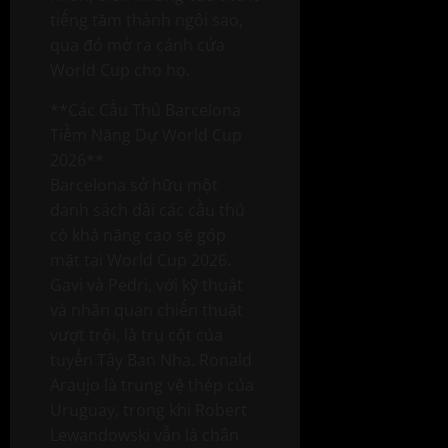
tiếng tăm thành ngôi sao,
qua đó mở ra cánh cửa
World Cup cho họ.
**Các Cầu Thủ Barcelona
Tiềm Năng Dự World Cup
2026**
Barcelona sở hữu một
danh sách dài các cầu thủ
có khả năng cao sẽ góp
mặt tại World Cup 2026.
Gavi và Pedri, với kỹ thuật
và nhãn quan chiến thuật
vượt trội, là trụ cột của
tuyển Tây Ban Nha. Ronald
Araujo là trung vệ thép của
Uruguay, trong khi Robert
Lewandowski vẫn là chân