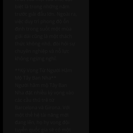
biệt là trong những năm
trước giải đấu lớn. Ngoài ra,
việc duy trì phong độ ổn
định trong suốt một mùa
giải dài cũng là một thách
thức không nhỏ, đòi hỏi sự
chuyên nghiệp và nỗ lực
không ngừng nghỉ.
**Kỳ Vọng Từ Người Hâm
Mộ Tây Ban Nha**
Người hâm mộ Tây Ban
Nha đặt nhiều kỳ vọng vào
các cầu thủ trẻ từ
Barcelona và Girona. Với
một thế hệ tài năng mới
đang lên, họ hy vọng đội
tuyển quốc gia sẽ có một