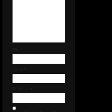
t
i
o
n
Tên
*
Email
*
Trang web