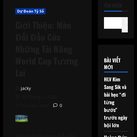
TÌM KIẾM
Dự Đoán Tỷ Số
Giới Thiệu: Màn
Tìm
kiếm
Đối Đầu Của
Những Tài Năng
World Cup Tương
BÀI VIẾT
MỚI
Lai
HLV Kim
Sang Sik và
jacky
bài học “đi
10 Tháng 6, 2026
từng
10 minutes read
0
bước”
trước ngày
hội lớn
**Giới Thiệu: Màn Đối Đầu