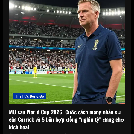
Tin Tức Bóng Đá
MU sau World Cup 2026: Cuộc cách mạng nhân sự
của Carrick và 5 bản hợp đồng “nghìn tỷ” đang chờ
kích hoạt