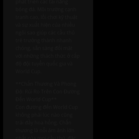
phát triển các tài năng
bóng đá. Môi trường cạnh
tranh cao, lối chơi kỹ thuật
và sự xuất hiện của nhiều
ngôi sao giúp các cầu thủ
trẻ trưởng thành nhanh
chóng, sẵn sàng đối mặt
với những thách thức ở cấp
độ đội tuyển quốc gia và
World Cup.
**Chấn Thương Và Phong
Độ: Rủi Ro Trên Con Đường
Đến World Cup**
Con đường đến World Cup
không phải lúc nào cũng
trải đầy hoa hồng. Chấn
thương là nỗi ám ảnh lớn
nhất của mọi cầu thủ, đặc