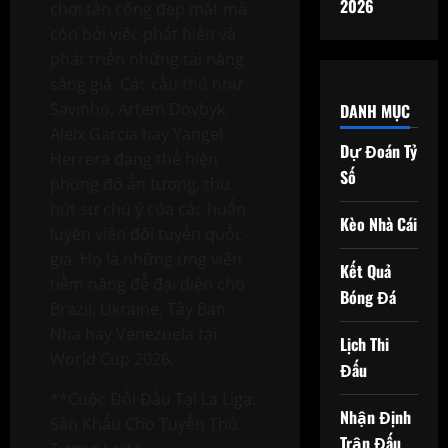
2026
chơi tấn công đẹp mắt mà
còn bởi việc phát hiện và
phát triển những tài năng
sáng giá. Các cầu thủ như
Savinho, Artem Dovbyk,
DANH MỤC
Aleix Garcia hay Yangel
Dự Đoán Tỷ
Herrera đang thể hiện
Số
phong độ ấn tượng, thu
hút sự chú ý của các huấn
Kèo Nhà Cái
luyện viên đội tuyển quốc
gia. Họ là những ứng viên
Kết Quả
tiềm năng để đại diện cho
Bóng Đá
Brazil, Ukraine, Tây Ban
Nha hay Venezuela tại
Lịch Thi
World Cup 2026.
Đấu
**Cuộc Đối Đầu Tại La Liga:
Nhận Định
Sân Khấu Cho Tuyển Thủ
Trận Đấu