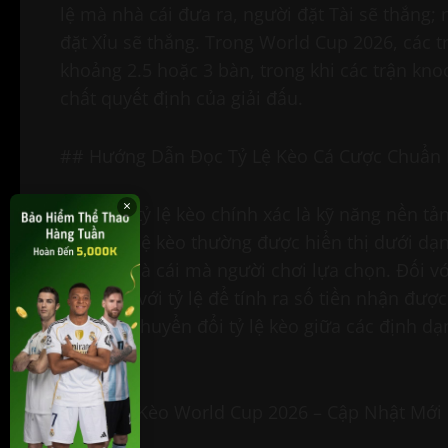
lệ mà nhà cái đưa ra, người đặt Tài sẽ thắng;
đặt Xỉu sẽ thắng. Trong World Cup 2026, các t
khoảng 2.5 hoặc 3 bàn, trong khi các trận knoc
chất quyết định của giải đấu.
## Hướng Dẫn Đọc Tỷ Lệ Kèo Cá Cược Chuẩn
×
Việc đọc tỷ lệ kèo chính xác là kỹ năng nền 
vững. Tỷ lệ kèo thường được hiển thị dưới dạ
vực và nhà cái mà người chơi lựa chọn. Đối vớ
đặt cược với tỷ lệ để tính ra số tiền nhận đượ
công cụ chuyển đổi tỷ lệ kèo giữa các định d
cược.
## Tỷ Lệ Kèo World Cup 2026 – Cập Nhật Mới