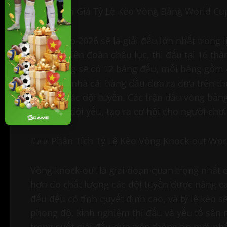
### Đánh Giá Tỷ Lệ Kèo Vòng Bảng World Cu
World Cup 2026 sẽ là giải đấu lớn nhất trong 
đến từ 6 liên đoàn châu lục, thi đấu tại 16 t
Vòng bảng sẽ có 12 bảng đấu, mỗi bảng gồm 4 
được các nhà cái hàng đầu đưa ra dựa trên th
đây của các đội tuyển. Các trận đấu vòng bảng
mạnh và đội yếu, tạo ra cơ hội cho người chơ
### Phân Tích Tỷ Lệ Kèo Vòng Knock-out Wor
Vòng knock-out là giai đoạn quan trọng nhất c
hơn do chất lượng các đội tuyển được nâng ca
đấu đều có tính quyết định cao, và tỷ lệ kèo 
phong độ, kinh nghiệm thi đấu và yếu tố sân n