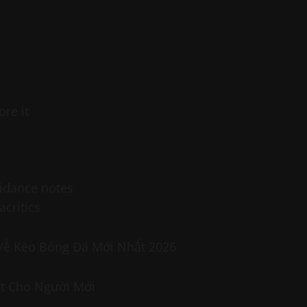
ore it
idance notes
critics
Về Kèo Bóng Đá Mới Nhất 2026
iết Cho Người Mới