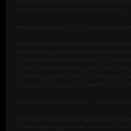
giúp loại bỏ khả năng hòa trong cược thắng th
trải nghiệm cá cược hấp dẫn hơn rất nhiều so 
### Kèo Châu Âu (1X2) Và Cách Đọc Kèo Đơn 
Kèo Châu Âu hay còn gọi là kèo 1X2 là loại k
cho những người mới bắt đầu tham gia. Với k
cuộc của trận đấu: đội nhà thắng (1), hòa (X) 
cái đưa ra dựa trên đánh giá xác suất của từn
trả thưởng thấp hơn. Kèo Châu Âu thường xuất
nơi người hâm mộ toàn cầu tìm kiếm cơ hội đ
### Kèo Tài Xỉu (Over/Under) – Dự Đoán Tổn
Kèo Tài Xỉu là loại kèo mà người chơi không 
số bàn thắng trong trận đấu so với con số mà