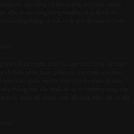
 ngược lại, nếu tổng số bàn thắng nhỏ hơn, người
rận đấu thuộc vòng bảng thường có tỷ lệ Tài Xỉu
k-out căng thẳng có thể có tỷ lệ thấp hơn do tính
 Nhất
tảng mà bất kỳ người chơi cá cược nào cũng cần nắm
ng số thập phân hoặc phân số, tùy thuộc vào khu
i kèo thập phân, người chơi chỉ cần nhân số tiền
c nếu thắng kèo. Các nhà cái uy tín thường cung cấp
ạng khác nhau để người chơi dễ dàng theo dõi và đặt
 Nhất