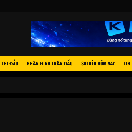
H THI ĐẤU
NHẬN ĐỊNH TRẬN ĐẤU
SOI KÈO HÔM NAY
TIN