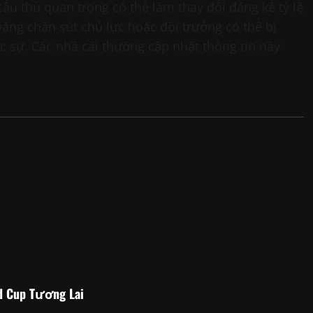
cầu thủ quan trọng có thể làm thay đổi đáng kể tỷ lệ
vắng chân sút chủ lực hoặc đội trưởng có thể bị
c sự. Các nhà cái thường cập nhật thông tin này
d Cup Tương Lai