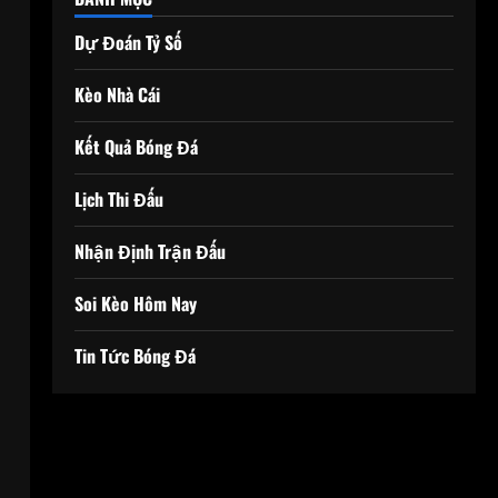
Dự Đoán Tỷ Số
Kèo Nhà Cái
Kết Quả Bóng Đá
Lịch Thi Đấu
Nhận Định Trận Đấu
Soi Kèo Hôm Nay
Tin Tức Bóng Đá