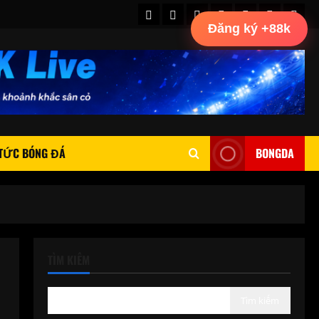
Dự
Kèo
Kết
Lịch
Nhận
Soi
Tin
Đăng ký +88k
Đoán
Nhà
Quả
Thi
Định
Kèo
Tức
Tỷ
Cái
Bóng
Đấu
Trận
Hôm
Bóng
Số
Đá
Đấu
Nay
Đá
 TỨC BÓNG ĐÁ
BONGDA
TÌM KIẾM
Tìm kiếm